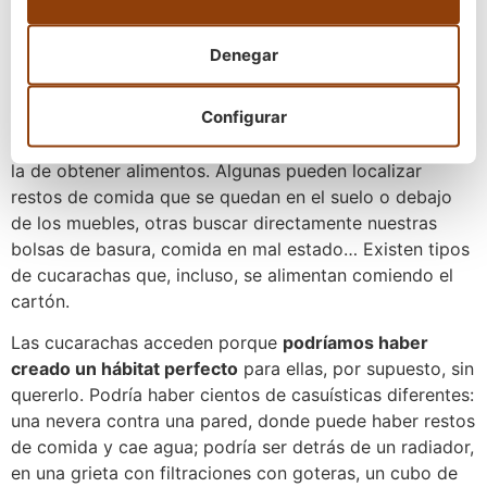
en mi casa?
Denegar
El principal motivo de atracción de las cucarachas
suelen ser los restos de comida
. Cuando entran en
Configurar
nuestro hogar su principal objetivo, además de
encontrar un lugar adecuado para sus necesidades, es
la de obtener alimentos. Algunas pueden localizar
restos de comida que se quedan en el suelo o debajo
de los muebles, otras buscar directamente nuestras
bolsas de basura, comida en mal estado… Existen tipos
de cucarachas que, incluso, se alimentan comiendo el
cartón.
Las cucarachas acceden porque
podríamos haber
creado un hábitat perfecto
para ellas, por supuesto, sin
quererlo. Podría haber cientos de casuísticas diferentes:
una nevera contra una pared, donde puede haber restos
de comida y cae agua; podría ser detrás de un radiador,
en una grieta con filtraciones con goteras, un cubo de