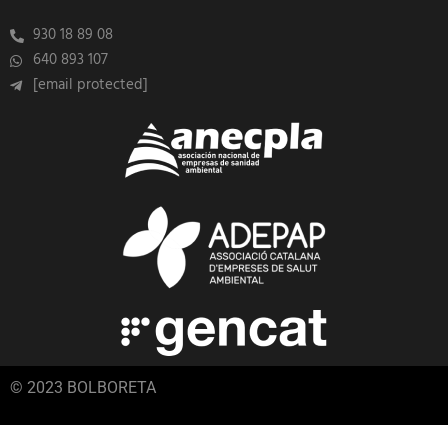
930 18 89 08
640 893 107
[email protected]
© 2023 BOLBORETA