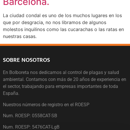
Barcelona.
La ciudad condal es uno de los muchos lugares en los
que por desgracia, no nos libramos de algunos
molestos inquilinos como las cucarachas o las ratas en
nuestras casas.
SOBRE NOSOTROS
En Bolboreta nos dedicamos al control de plagas y salud
ambiental. Contamos con más de 20 años de experiencia en
el sector, trabajando para empresas importantes de toda
España.
Nuestros números de registro en el ROESP
Num. ROESP: 0558CAT-SB
Num. ROESP: 5476CAT-LgB