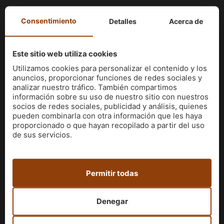
ENLACES DE INTERÉS
Consentimiento
Detalles
Acerca de
Política de privacidad
Este sitio web utiliza cookies
Política de cookies
Aviso Legal
Utilizamos cookies para personalizar el contenido y los
anuncios, proporcionar funciones de redes sociales y
analizar nuestro tráfico. También compartimos
Síguenos en Facebook
información sobre su uso de nuestro sitio con nuestros
¡Mira nuestras fotos en Instagram!
socios de redes sociales, publicidad y análisis, quienes
pueden combinarla con otra información que les haya
DIRECCIÓN Y CONTACTO
proporcionado o que hayan recopilado a partir del uso
de sus servicios.
930 18 89 08
640 893 107
[email protected]
Permitir todas
Denegar