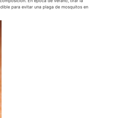
composición. En época de verano, tirar la
ndible para evitar una plaga de mosquitos en