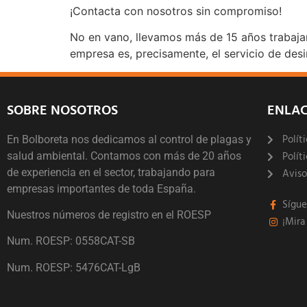
¡Contacta con nosotros sin compromiso!
No en vano, llevamos más de 15 años trabaj
empresa es, precisamente, el servicio de desi
SOBRE NOSOTROS
ENLAC
Polít
En Bolboreta nos dedicamos al control de plagas y
Polít
salud ambiental. Contamos con más de 20 años
de experiencia en el sector, trabajando para
Aviso
empresas importantes de toda España.
Sígu
Nuestros números de registro en el ROESP
¡Mira
Num. ROESP: 0558CAT-SB
Num. ROESP: 5476CAT-LgB