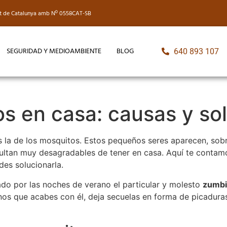
itat de Catalunya amb Nº 0558CAT-SB
SEGURIDAD Y MEDIOAMBIENTE
BLOG
640 893 107
s en casa: causas y so
la de los mosquitos. Estos pequeños seres aparecen, sobre 
esultan muy desagradables de tener en casa. Aquí te contamo
es solucionarla.
o por las noches de verano el particular y molesto
zumbi
os que acabes con él, deja secuelas en forma de picaduras