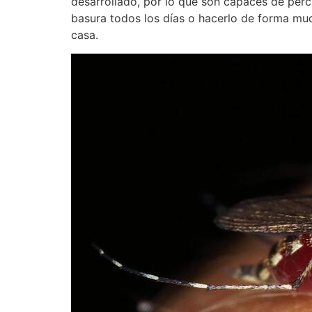
desarrollado, por lo que son capaces de perc
basura todos los días o hacerlo de forma muc
casa.