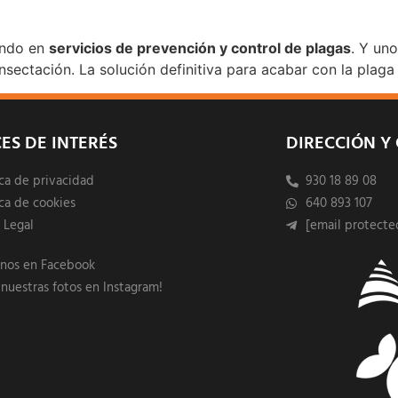
ando en
servicios de prevención y control de plagas
. Y un
nsectación. La solución definitiva para acabar con la plag
ES DE INTERÉS
DIRECCIÓN Y
ica de privacidad
930 18 89 08
ica de cookies
640 893 107
 Legal
[email protecte
enos en Facebook
 nuestras fotos en Instagram!