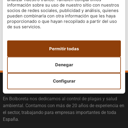
experiencia y los conocimientos necesarios.
Nuestros
información sobre su uso de nuestro sitio con nuestros
socios de redes sociales, publicidad y análisis, quienes
exterminadores conocen los distintos tipos de
pueden combinarla con otra información que les haya
cucarachas y sus hábitos
. Cada especie es diferente. A
proporcionado o que hayan recopilado a partir del uso
algunas les gusta estar cerca de la fuente de alimento,
de sus servicios.
otras prefieren lugares húmedos y oscuros, otras
rehúyen el agua…
Permitir todas
Contáctanos ya sin compromiso
y descubre cómo
fumigar cucarachas al mejor precio y con las mejores
garantías.
Denegar
Configurar
SOBRE NOSOTROS
En Bolboreta nos dedicamos al control de plagas y salud
ambiental. Contamos con más de 20 años de experiencia en
el sector, trabajando para empresas importantes de toda
España.