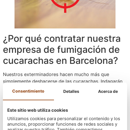
¿Por qué contratar nuestra
empresa de fumigación de
cucarachas en Barcelona?
Nuestros exterminadores hacen mucho más que
simplemente deshacerse de las cucarachas. Indagarán
para descubrir qué las ha atraído a tu casa y el lugar
Consentimiento
Detalles
Acerca de
por el que acceden a la misma. El objetivo es
bloquearlo y
evitar que se produzcan nuevas plagas
tras la fumigación
. Esa es para nosotros la parte más
Este sitio web utiliza cookies
importante del trabajo.
Utilizamos cookies para personalizar el contenido y los
anuncios, proporcionar funciones de redes sociales y
Para todo esto, es imprescindible contar con la
analizar nuestro tráfico. También compartimos