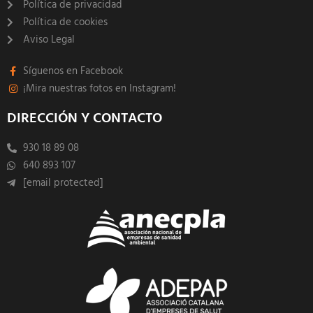
Política de privacidad
Política de cookies
Aviso Legal
Síguenos en Facebook
¡Mira nuestras fotos en Instagram!
DIRECCIÓN Y CONTACTO
930 18 89 08
640 893 107
[email protected]