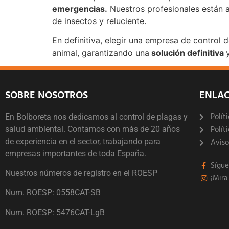
emergencias.
Nuestros profesionales están a
de insectos y reluciente.
En definitiva, elegir una empresa de control 
animal, garantizando una
solución definitiva
SOBRE NOSOTROS
ENLAC
Polít
En Bolboreta nos dedicamos al control de plagas y
Polít
salud ambiental. Contamos con más de 20 años
de experiencia en el sector, trabajando para
Aviso
empresas importantes de toda España.
Sígu
Nuestros números de registro en el ROESP
¡Mira
Num. ROESP: 0558CAT-SB
Num. ROESP: 5476CAT-LgB