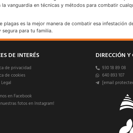
 la vanguardia en técnicas y métodos para combatir cualquie
de plagas es la mejor manera de combatir esa infestación d
y segura para tu familia.
ES DE INTERÉS
DIRECCIÓN Y
ica de privacidad
930 18 89 08
ica de cookies
640 893 107
 Legal
[email protecte
enos en Facebook
 nuestras fotos en Instagram!